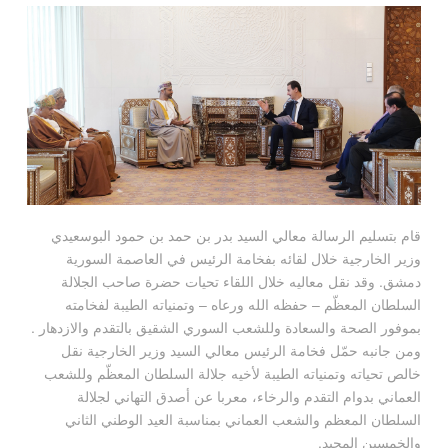
قام بتسليم الرسالة معالي السيد بدر بن حمد بن حمود البوسعيدي
وزير الخارجية خلال لقائه بفخامة الرئيس في العاصمة السورية
دمشق. وقد نقل معاليه خلال اللقاء تحيات حضرة صاحب الجلالة
السلطان المعظّم – حفظه الله ورعاه – وتمنياته الطيبة لفخامته
بموفور الصحة والسعادة وللشعب السوري الشقيق بالتقدم والازدهار .
ومن جانبه حمّل فخامة الرئيس معالي السيد وزير الخارجية نقل
خالص تحياته وتمنياته الطيبة لأخيه جلالة السلطان المعظّم وللشعب
العماني بدوام التقدم والرخاء، معربا عن أصدق التهاني لجلالة
السلطان المعظم والشعب العماني بمناسبة العيد الوطني الثاني
والخمسين المجيد.